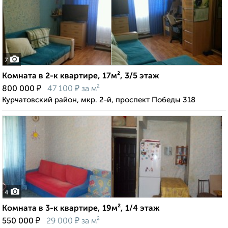
7
Комната в 2-к квартире, 17м², 3/5 этаж
₽
₽
800 000
47 100
за м²
Курчатовский район, мкр. 2-й, проспект Победы 318
4
Комната в 3-к квартире, 19м², 1/4 этаж
₽
₽
550 000
29 000
за м²