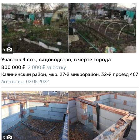
9
Участок 4 сот., садоводство, в черте города
₽
₽
800 000
2 000
за сотку
Калининский район, мкр. 27-й микрорайон, 32-й проезд 467
Агентство, 02.05.2022
3