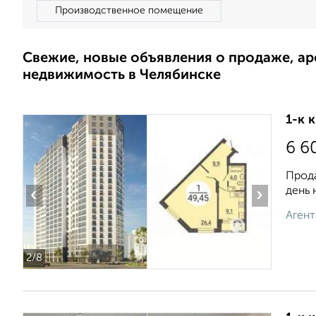
Производственное помещение
Свежие, новые объявления о продаже, а
недвижимость в Челябинске
1-к 
6 6
Прода
день 
‹
›
Агент
2
/8