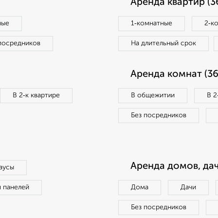
Аренда квартир (3
ные
1‑комнатные
2‑к
посредников
На длительный срок
Аренда комнат (36
В 2‑к квартире
В общежитии
В 2
Без посредников
Аренда домов, дач
аусы
п панелей
Дома
Дачи
Без посредников