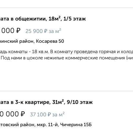
ата в общежитии, 18м², 1/5 этаж
₽
 000
₽
25 900
за м²
нинский район, Косарева 50
дь комнаты - 18 кв.м. В комнату проведена горячая и хол
 Под нами в цоколе нежилые коммерческие помещения (ника
ата в 3-к квартире, 31м², 9/10 этаж
₽
50 000
₽
37 100
за м²
товский район, мкр. 11-й, Чичерина 15Б