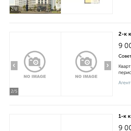
2
/8
2-к 
9 0
Совет
‹
›
Кварт
перио
Агент
2
/5
1-к 
9 0