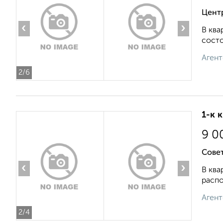
Цент
‹
›
В ква
состо
Агент
2
/6
1-к 
9 0
Сове
‹
›
В ква
распо
Агент
2
/4