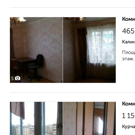
Комн
465
Кали
Площа
этаж.
5
Комн
1 1
Курча