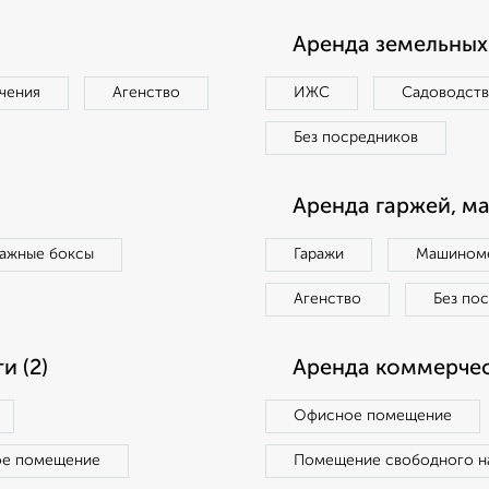
Аренда земельных 
чения
Агенство
ИЖС
Садоводст
Без посредников
Аренда гаржей, м
ражные боксы
Гаражи
Машиноме
Агенство
Без по
 (2)
Аренда коммерчес
Офисное помещение
ое помещение
Помещение свободного н