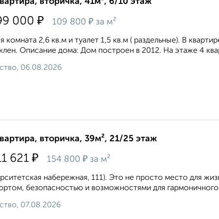
квартира, вторичка, 41м², 6/10 этаж
₽
99 000
₽
109 800
за м²
я комната 2,6 кв.м и туалет 1,5 кв.м ( раздельные). В кварт
клен. Описание дома: Дом построен в 2012. На этаже 4 ква
ство, 06.08.2026
квартира, вторичка, 39м², 21/25 этаж
₽
11 621
₽
154 800
за м²
рситетская набережная, 111). Это не просто место для жиз
ртом, безопасностью и возможностями для гармоничного р
ство, 07.08.2026