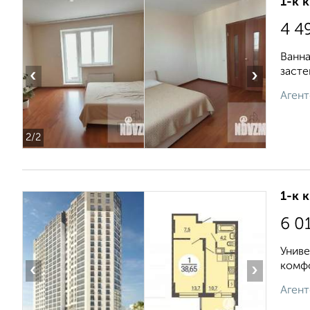
1-к 
4 4
Ванна
засте
‹
›
Агент
2
/2
1-к 
6 0
Униве
комфо
‹
›
Агент