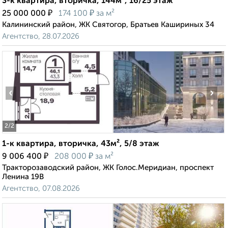
3-к квартира, вторичка, 144м², 16/25 этаж
₽
₽
25 000 000
174 100
за м²
Калининский район, ЖК Святогор, Братьев Кашириных 34
Агентство, 28.07.2026
‹
›
2
/2
1-к квартира, вторичка, 43м², 5/8 этаж
₽
₽
9 006 400
208 000
за м²
Тракторозаводский район, ЖК Голос.Меридиан, проспект
Ленина 19В
Агентство, 07.08.2026