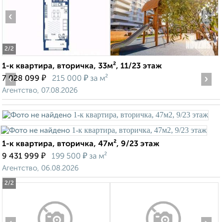
‹
›
2
/2
1-к квартира, вторичка, 33м², 11/23 этаж
‹
₽
₽
›
7 028 099
215 000
за м²
Агентство, 07.08.2026
1-к квартира, вторичка, 47м², 9/23 этаж
₽
₽
9 431 999
199 500
за м²
Агентство, 06.08.2026
2
/2