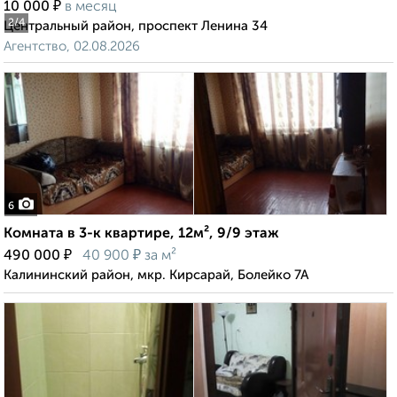
₽
10 000
в месяц
2
/4
Центральный район, проспект Ленина 34
Агентство, 02.08.2026
6
Комната в 3-к квартире, 12м², 9/9 этаж
₽
₽
490 000
40 900
за м²
Калининский район, мкр. Кирсарай, Болейко 7А