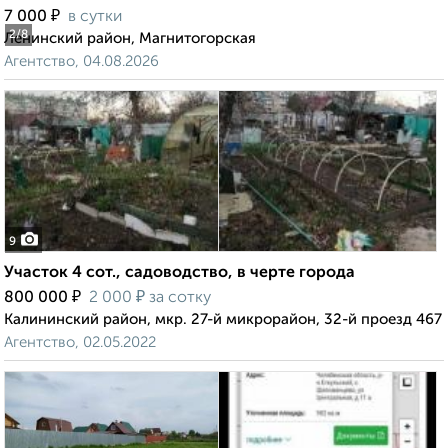
₽
7 000
в сутки
2
/8
Ленинский район, Магнитогорская
Агентство, 04.08.2026
9
Участок 4 сот., садоводство, в черте города
₽
₽
800 000
2 000
за сотку
Калининский район, мкр. 27-й микрорайон, 32-й проезд 467
Агентство, 02.05.2022