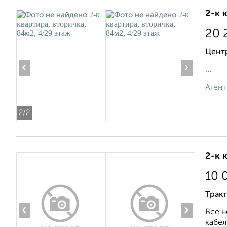
2-к 
20 
Центр
‹
›
...
Агент
2
/2
2-к 
10 
Тракт
‹
›
Все н
кабель