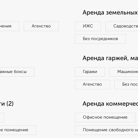
Аренда земельных 
чения
Агенство
ИЖС
Садоводст
Без посредников
Аренда гаржей, м
ражные боксы
Гаражи
Машиноме
Агенство
Без по
 (2)
Аренда коммерчес
Офисное помещение
ое помещение
Помещение свободного н