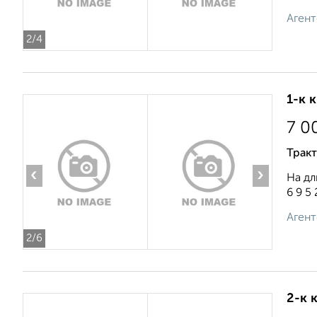
Агент
2
/4
1-к 
7 0
Тракт
‹
›
На дл
6 9 5 
Агент
2
/6
2-к 