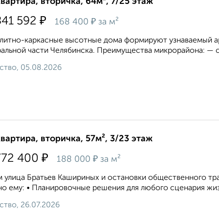
квартира, вторичка, 64м², 7/25 этаж
₽
841 592
₽
168 400
за м²
литно-каркасные высотные дома формируют узнаваемый ар
альной части Челябинска. Преимущества микрорайона: — с
ство, 05.08.2026
квартира, вторичка, 57м², 3/23 этаж
₽
772 400
₽
188 000
за м²
 улица Братьев Кашириных и остановки общественного тра
о ему: • Планировочные решения для любого сценария жизн
ство, 26.07.2026