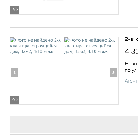
2
/2
2-к 
4 8
Новый
по ул.
‹
›
Агент
2
/2