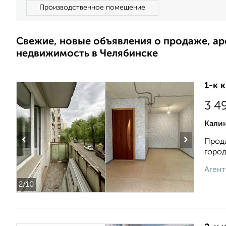
Производственное помещение
Свежие, новые объявления о продаже, а
недвижимость в Челябинске
1-к 
3 4
Кали
‹
›
Прода
город
Агент
2
/10