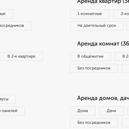
Аренда квартир (3
ные
1‑комнатные
2‑к
посредников
На длительный срок
Аренда комнат (36
В 2‑к квартире
В общежитии
В 2
Без посредников
Аренда домов, дач
аусы
п панелей
Дома
Дачи
Без посредников