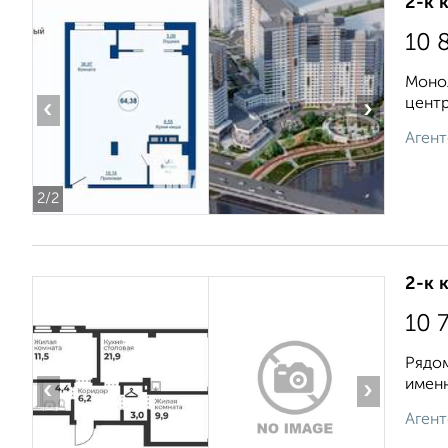
2-к 
10 
Моно
центр
‹
›
Агент
2
/2
2-к 
10 
Рядом
именн
‹
›
Агент