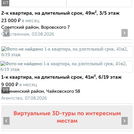
2
/7
2-к квартира, на длительный срок, 49м², 3/5 этаж
₽
23 000
в месяц
Советский район, Воровского 7
‹
›
Собственник, 03.08.2026
1-к квартира, на длительный срок, 41м², 6/19 этаж
₽
9 000
в месяц
2
/3
Калининский район, Чайковского 58
Агентство, 07.08.2026
Виртуальные 3D-туры по интересным
‹
›
местам