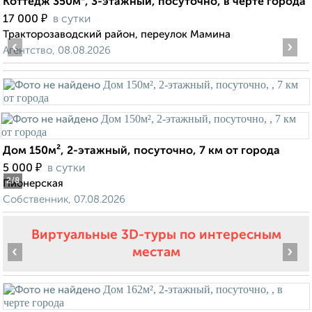
Коттедж 350м², 3-этажный, посуточно, в черте города
₽
17 000
в сутки
Тракторозаводский район, переулок Мамина
‹
›
Агентство, 08.08.2026
Дом 150м², 2-этажный, посуточно, 7 км от города
₽
5 000
в сутки
2
/8
Пионерская
Собственник, 07.08.2026
Виртуальные 3D-туры по интересным
‹
›
местам