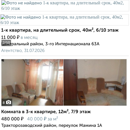
1-к квартира, на длительный срок, 40м², 6/10 этаж
₽
11 000
в месяц
2
/10
Центральный район, 3-го Интернационала 63А
Агентство, 31.07.2026
8
Комната в 3-к квартире, 12м², 7/9 этаж
₽
₽
480 000
40 000
за м²
Тракторозаводский район, переулок Мамина 1А