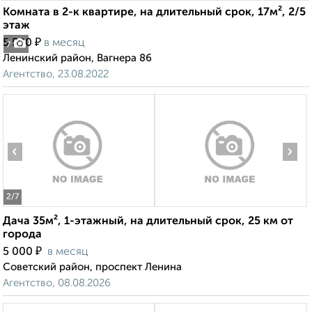
Комната в 2-к квартире, на длительный срок, 17м², 2/5
этаж
₽
5 500
в месяц
7
Ленинский район, Вагнера 86
Агентство, 23.08.2022
‹
›
2
/7
Дача 35м², 1-этажный, на длительный срок, 25 км от
города
₽
5 000
в месяц
Советский район, проспект Ленина
Агентство, 08.08.2026