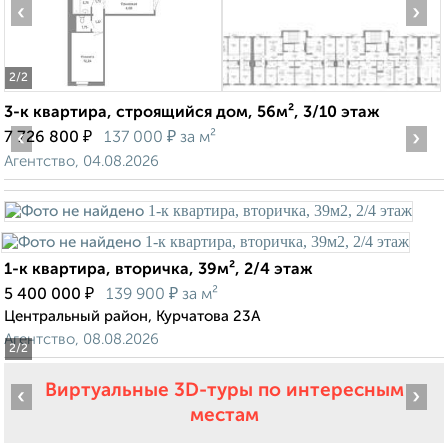
‹
›
2
/2
3-к квартира, строящийся дом, 56м², 3/10 этаж
‹
₽
₽
›
7 726 800
137 000
за м²
Агентство, 04.08.2026
1-к квартира, вторичка, 39м², 2/4 этаж
₽
₽
5 400 000
139 900
за м²
Центральный район, Курчатова 23А
Агентство, 08.08.2026
2
/2
Виртуальные 3D-туры по интересным
‹
›
местам