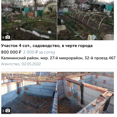
9
Участок 4 сот., садоводство, в черте города
₽
₽
800 000
2 000
за сотку
Калининский район, мкр. 27-й микрорайон, 32-й проезд 467
Агентство, 02.05.2022
3