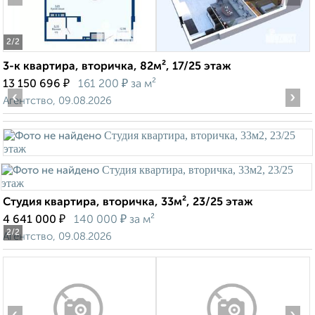
2
/2
3-к квартира, вторичка, 82м², 17/25 этаж
₽
₽
13 150 696
161 200
за м²
‹
›
Агентство, 09.08.2026
Студия квартира, вторичка, 33м², 23/25 этаж
₽
₽
4 641 000
140 000
за м²
2
/2
Агентство, 09.08.2026