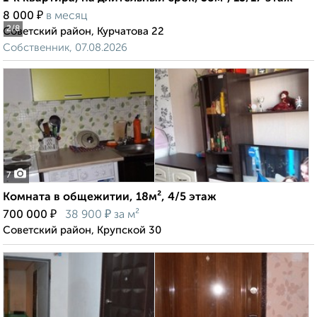
₽
8 000
в месяц
2
/8
Советский район, Курчатова 22
Собственник, 07.08.2026
7
Комната в общежитии, 18м², 4/5 этаж
₽
₽
700 000
38 900
за м²
Советский район, Крупской 30