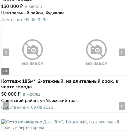
₽
130 000
в месяц
Центральный район, Худякова
Агентство, 09.08.2026
‹
›
2
/8
Коттедж 185м², 2-этажный, на длительный срок, в
черте города
₽
50 000
в месяц
Советский район, ул Уфимский тракт
‹
›
Собственник, 09.08.2026