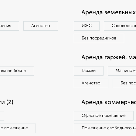
Аренда земельных 
чения
Агенство
ИЖС
Садоводст
Без посредников
Аренда гаржей, м
ражные боксы
Гаражи
Машиноме
Агенство
Без по
 (2)
Аренда коммерчес
Офисное помещение
ое помещение
Помещение свободного н