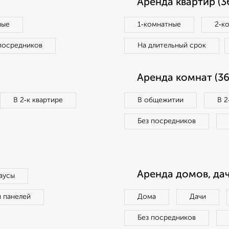
Аренда квартир (3
ные
1‑комнатные
2‑к
посредников
На длительный срок
Аренда комнат (36
В 2‑к квартире
В общежитии
В 2
Без посредников
Аренда домов, дач
аусы
п панелей
Дома
Дачи
Без посредников