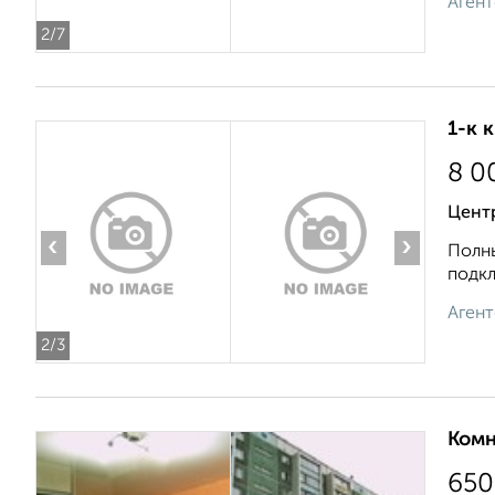
Агент
2
/7
1-к 
8 0
Цент
‹
›
Полны
подкл
Агент
2
/3
Комн
650