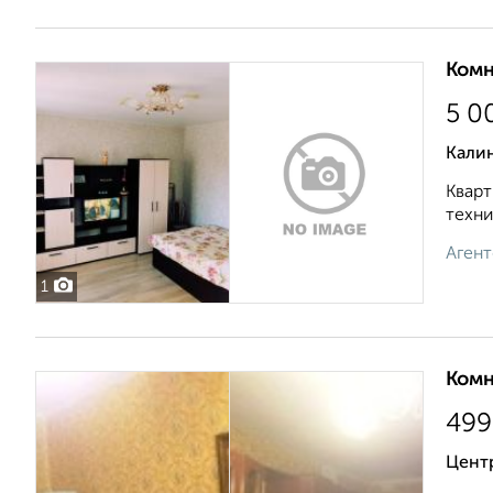
Комн
5 0
Калин
Кварт
техни
Агент
1
Комн
499
Центр