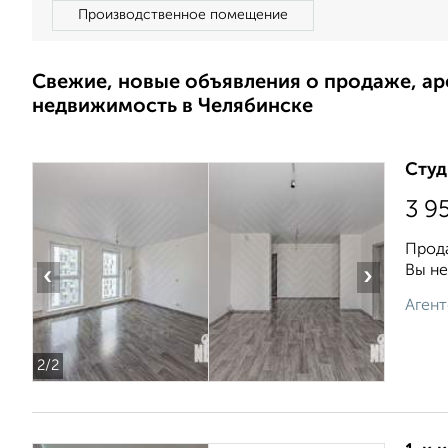
Производственное помещение
Свежие, новые объявления о продаже, а
недвижимость в Челябинске
Студ
3 9
Прода
Вы не
‹
›
Агент
2
/2