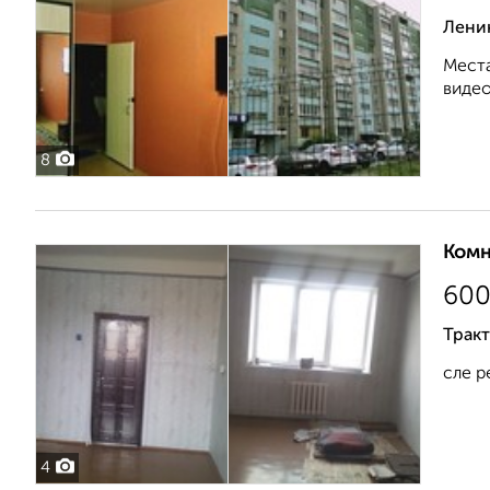
Ленин
Места
видео
8
Комн
60
Тракт
сле р
4