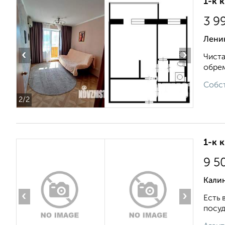
1-к 
3 9
Лени
‹
›
Чиста
обрем
Собст
2
/2
1-к 
9 5
Калин
‹
›
Есть 
посуд