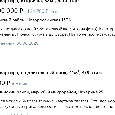
квартира, вторичка, 32м², 5/10 этаж
₽
90 000
₽
124 700
за м²
нский район, Новороссийская 130б
я продажа со всей обстановкой (все, что на фото). Квартир
енений. Полная сумма в договоре. Никто не прописан, ключ
венник, 08.08.2026
квартира, на длительный срок, 41м², 4/9 этаж
₽
00
в месяц
инский район, мкр. 26-й микрорайон, Чичерина 25
вся мебель, бытовая техника, квартира светлая. Есть все 
а, кухонные принадлежности. Так же постельное белье, под