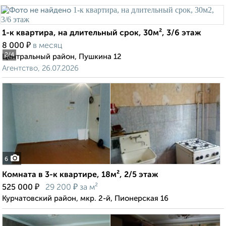
1-к квартира, на длительный срок, 30м², 3/6 этаж
₽
8 000
в месяц
2
/4
Центральный район, Пушкина 12
Агентство, 26.07.2026
6
Комната в 3-к квартире, 18м², 2/5 этаж
₽
₽
525 000
29 200
за м²
Курчатовский район, мкр. 2-й, Пионерская 16