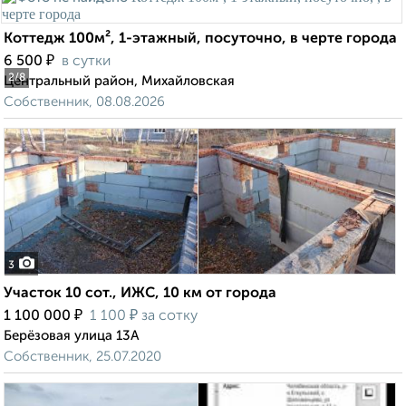
Коттедж 100м², 1-этажный, посуточно, в черте города
₽
6 500
в сутки
2
/8
Центральный район, Михайловская
Собственник, 08.08.2026
3
Участок 10 сот., ИЖС, 10 км от города
₽
₽
1 100 000
1 100
за сотку
Берёзовая улица 13А
Собственник, 25.07.2020