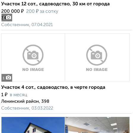
Участок 12 сот., садоводство, 30 км от города
₽
₽
200 000
200
за сотку
34
1
Собственник, 07.04.2021
1
Участок 4 сот., садоводство, в черте города
₽
1
в месяц
Ленинский район, 398
Собственник, 03.03.2022