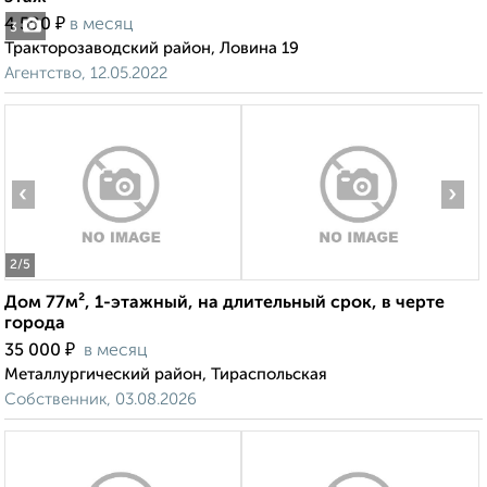
₽
4 500
в месяц
3
Тракторозаводский район, Ловина 19
Агентство, 12.05.2022
‹
›
2
/5
Дом 77м², 1-этажный, на длительный срок, в черте
города
₽
35 000
в месяц
Металлургический район, Тираспольская
Собственник, 03.08.2026