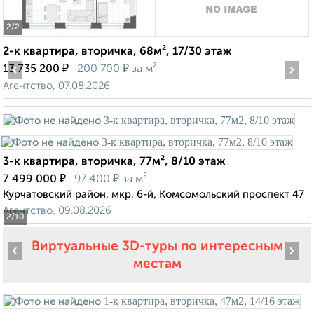
2
/2
2-к квартира, вторичка, 68м², 17/30 этаж
‹
₽
₽
›
13 735 200
200 700
за м²
Агентство, 07.08.2026
3-к квартира, вторичка, 77м², 8/10 этаж
₽
₽
7 499 000
97 400
за м²
Курчатовский район, мкр. 6-й, Комсомольский проспект 47
Агентство, 09.08.2026
2
/10
Виртуальные 3D-туры по интересным
‹
›
местам