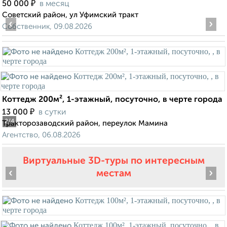
₽
50 000
в месяц
Советский район, ул Уфимский тракт
‹
›
Собственник, 09.08.2026
Коттедж 200м², 1-этажный, посуточно, в черте города
₽
13 000
в сутки
2
/4
Тракторозаводский район, переулок Мамина
Агентство, 06.08.2026
Виртуальные 3D-туры по интересным
‹
›
местам