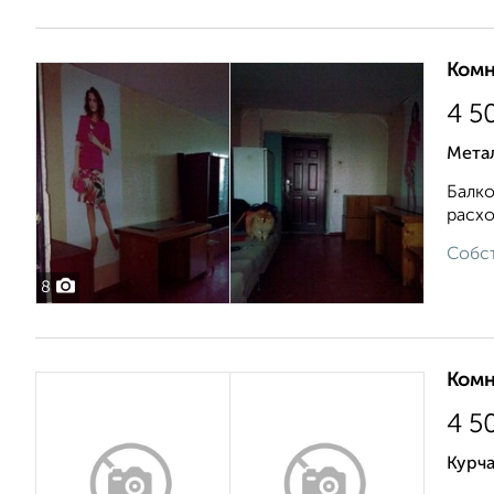
Комн
4 5
Мета
Балко
расхо
Собст
8
Комн
4 5
Курча