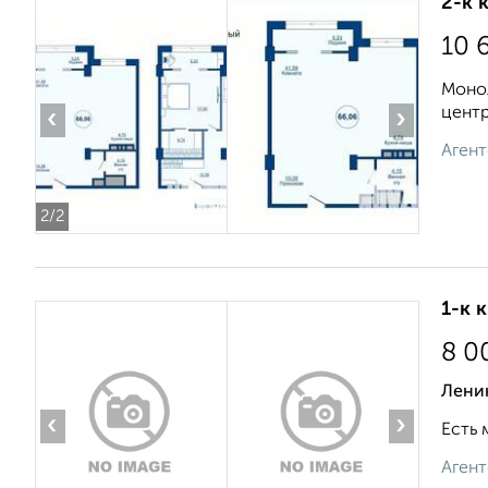
2-к 
10 
Моно
центр
‹
›
Агент
2
/2
1-к 
8 0
Лени
‹
›
Есть 
Агент