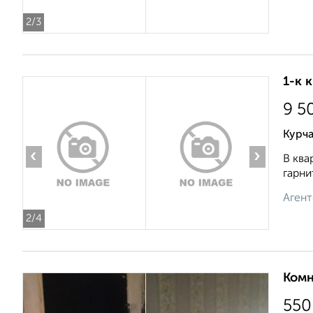
2
/3
1-к 
9 5
Курча
‹
›
В ква
гарни
Агент
2
/4
Комн
550