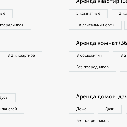
Аренда квартир (3
ные
1‑комнатные
2‑к
посредников
На длительный срок
Аренда комнат (36
В 2‑к квартире
В общежитии
В 2
Без посредников
Аренда домов, дач
аусы
п панелей
Дома
Дачи
Без посредников