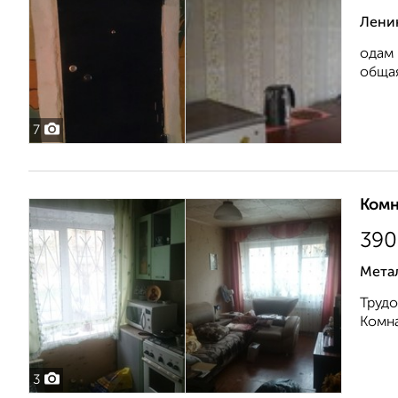
Ленин
одам 
общая
7
Комн
390
Мета
Трудо
Комна
3