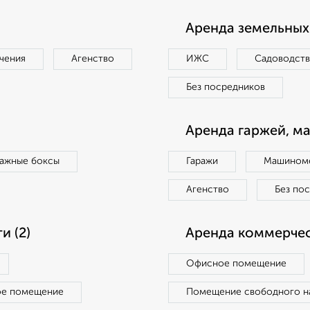
Аренда земельных 
чения
Агенство
ИЖС
Садоводст
Без посредников
Аренда гаржей, м
ражные боксы
Гаражи
Машиноме
Агенство
Без по
 (2)
Аренда коммерчес
Офисное помещение
ое помещение
Помещение свободного н