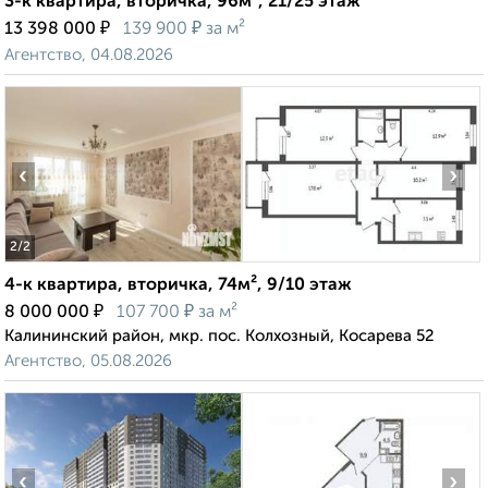
3-к квартира, вторичка, 96м², 21/25 этаж
₽
₽
13 398 000
139 900
за м²
Агентство, 04.08.2026
‹
›
2
/2
4-к квартира, вторичка, 74м², 9/10 этаж
₽
₽
8 000 000
107 700
за м²
Калининский район, мкр. пос. Колхозный, Косарева 52
Агентство, 05.08.2026
‹
›