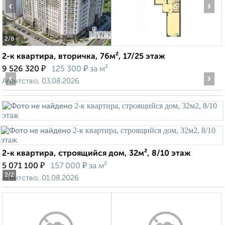
‹
›
2
/8
2-к квартира, вторичка, 76м², 17/25 этаж
₽
₽
9 526 320
125 300
за м²
‹
›
Агентство, 03.08.2026
2-к квартира, строящийся дом, 32м², 8/10 этаж
₽
₽
5 071 100
157 000
за м²
2
/2
Агентство, 01.08.2026