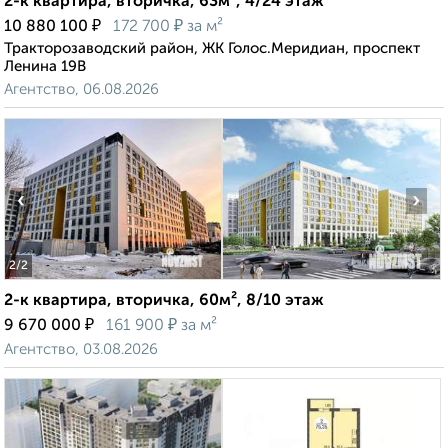
2-к квартира, вторичка, 63м², 4/24 этаж
₽
₽
10 880 100
172 700
за м²
Тракторозаводский район, ЖК Голос.Меридиан, проспект
Ленина 19В
Агентство, 06.08.2026
‹
›
2
/2
2-к квартира, вторичка, 60м², 8/10 этаж
₽
₽
9 670 000
161 900
за м²
Агентство, 03.08.2026