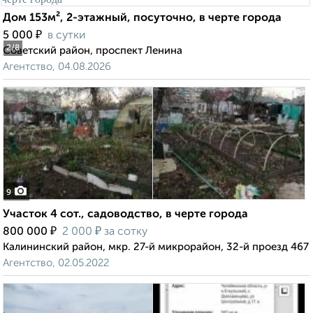
Дом 153м², 2-этажный, посуточно, в черте города
₽
5 000
в сутки
2
/8
Советский район, проспект Ленина
Агентство, 04.08.2026
9
Участок 4 сот., садоводство, в черте города
₽
₽
800 000
2 000
за сотку
Калининский район, мкр. 27-й микрорайон, 32-й проезд 467
Агентство, 02.05.2022