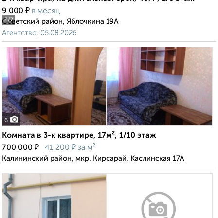
₽
9 000
в месяц
2
/7
Советский район, Яблочкина 19А
Агентство, 05.08.2026
6
Комната в 3-к квартире, 17м², 1/10 этаж
₽
₽
700 000
41 200
за м²
Калининский район, мкр. Кирсарай, Каслинская 17А