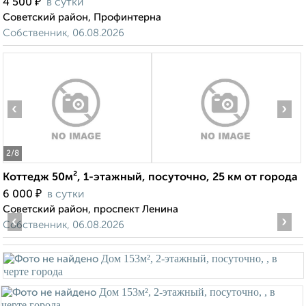
₽
4 500
в сутки
Советский район, Профинтерна
Собственник, 06.08.2026
‹
›
2
/8
Коттедж 50м², 1-этажный, посуточно, 25 км от города
₽
6 000
в сутки
Советский район, проспект Ленина
‹
›
Собственник, 06.08.2026